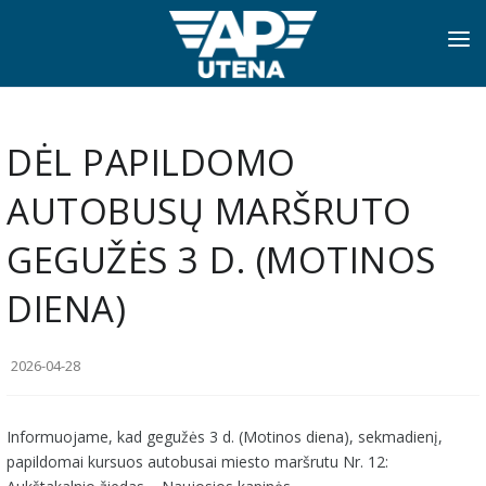
PRADINIS
INFORMACIJA
DĖL PAPILDOMO
APIE MUS
AUTOBUSŲ MARŠRUTO
TVARKARAŠČIAI
GEGUŽĖS 3 D. (MOTINOS
NAUJIENOS
DIENA)
PASLAUGOS
2026-04-28
KONTAKTAI
Informuojame, kad gegužės 3 d. (Motinos diena), sekmadienį,
papildomai kursuos autobusai miesto maršrutu Nr. 12: