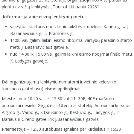
plento dviračių lenktynės „Tour of Lithuania 2026“!
Informacija apie eismą lenktynių metu:
varžybos startuos nuo Utenio aikštės ir drieksis: Kauno g. → J.
Basanavičiaus g. → Pramonės g.
11:00 val. galimi laikini eismo ribojimai varžybų paradinio starto
metu J. Basanavičiaus gatvėje.
nuo 14:30 iki 15:00 val. galimi laikini eismo ribojimai finišo metu
K. Ladygos gatvėje.
Dėl organizuojamų lenktynių numatomi ir vietinio keleivinio
transpoto (autobusų) eismo apribojimai:
Mieste - nuo 10:40 val. iki 15:30 val. 11, 30E, 40E maršruto
autobusai nesieks Gegužės ir Utenio a. stotelių. Autobusai kursuos
Algirdo g., Varpo g., S.Daukanto g., Kestučio g., Ladygos g., ir
Dariaus ir Gireno gatve link J.Basanavičiaus gatvės.
Priemiestyje – 12:30 autobusas Ignalina per Kirdeikius ir 15:30