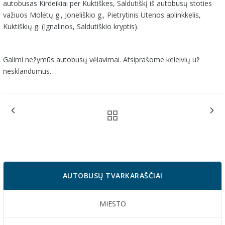
autobusas Kirdeikiai per Kuktiškes, Saldutiškį iš autobusų stoties
važiuos Molėtų g., Joneliškio g., Pietrytinis Utenos aplinkkelis,
Kuktiškių g. (Ignalinos, Saldutiškio kryptis).
Galimi nežymūs autobusų vėlavimai. Atsiprašome keleivių už
nesklandumus.
AUTOBUSŲ TVARKARAŠČIAI
MIESTO