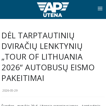
PRADINIS
INFORMACIJA
DĖL TARPTAUTINIŲ
APIE MUS
DVIRAČIŲ LENKTYNIŲ
TVARKARAŠČIAI
„TOUR OF LITHUANIA
NAUJIENOS
2026“ AUTOBUSŲ EISMO
PASLAUGOS
PAKEITIMAI
KONTAKTAI
2026-05-29
Šiandien, gegužės 29 d., Utenoje organizuojamos – tarptautinės