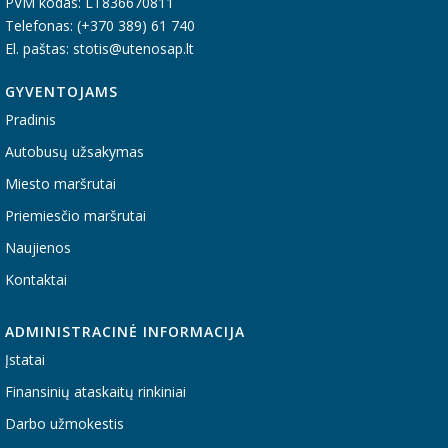
PVM kodas: LT836670811
Telefonas: (+370 389) 61 740
El. paštas: stotis@utenosap.lt
GYVENTOJAMS
Pradinis
Autobusų užsakymas
Miesto maršrutai
Priemiesčio maršrutai
Naujienos
Kontaktai
ADMINISTRACINĖ INFORMACIJA
Įstatai
Finansinių ataskaitų rinkiniai
Darbo užmokestis