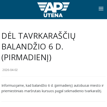
PRADINIS
INFORMACIJA
DĖL TAVRKARAŠČIŲ
APIE MUS
BALANDŽIO 6 D.
TVARKARAŠČIAI
(PIRMADIENĮ)
NAUJIENOS
2026-04-02
PASLAUGOS
KONTAKTAI
Informuojame, kad balandžio 6 d. (pirmadienį) autobusai miesto ir
priemiestiniais maršrutais kursuos pagal sekmadienio tvarkaraštį.