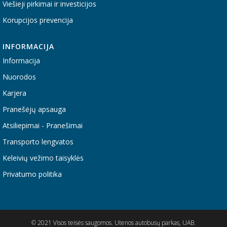
Viešieji pirkimai ir investicijos
Korupcijos prevencija
INFORMACIJA
Informacija
Nuorodos
Karjera
Pranešėjų apsauga
Atsiliepimai - Pranešimai
Transporto lengvatos
Keleivių vežimo taisyklės
Privatumo politika
© 2021 Visos teisės saugomos. Utenos autobusų parkas, UAB.