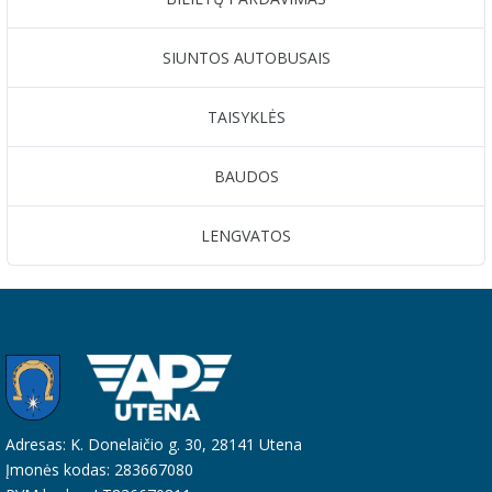
SIUNTOS AUTOBUSAIS
TAISYKLĖS
BAUDOS
LENGVATOS
Adresas: K. Donelaičio g. 30, 28141 Utena
Įmonės kodas: 283667080