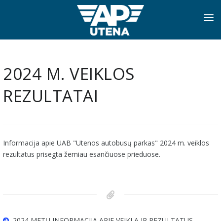
PRADINIS
INFORMACIJA
2024 M. VEIKLOS
APIE MUS
REZULTATAI
TVARKARAŠČIAI
NAUJIENOS
Informacija apie UAB "Utenos autobusų parkas" 2024 m. veiklos
PASLAUGOS
rezultatus prisegta žemiau esančiuose prieduose.
KONTAKTAI
2024 METŲ INFORMACIJA APIE VEIKLĄ IR REZULTATUS