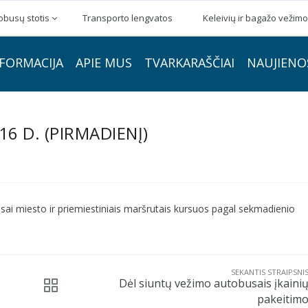
obusų stotis
Transporto lengvatos
Keleivių ir bagažo vežimo
FORMACIJA
APIE MUS
TVARKARAŠČIAI
NAUJIENO
6 D. (PIRMADIENĮ)
sai miesto ir priemiestiniais maršrutais kursuos pagal sekmadienio
SEKANTIS STRAIPSNI
Dėl siuntų vežimo autobusais įkaini
pakeitim