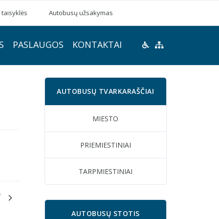
 taisyklės
Autobusų užsakymas
S
PASLAUGOS
KONTAKTAI
AUTOBUSŲ TVARKARAŠČIAI
MIESTO
PRIEMIESTINIAI
TARPMIESTINIAI
S
ų
o
AUTOBUSŲ STOTIS