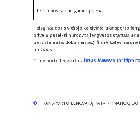
17. Utenos rajono garbės piliečiai.
Teisę naudotis viešojo keleivinio transporto len
privalo pateikti nurodytą lengvatos statusą ar 
patvirtinantis dokumentas). Šis reikalavimas n
amžiaus.
Transporto lengvatos:
https://www.e-tar.lt/po
TRANSPORTO LENGVATĄ PATVIRTINANČIŲ DO