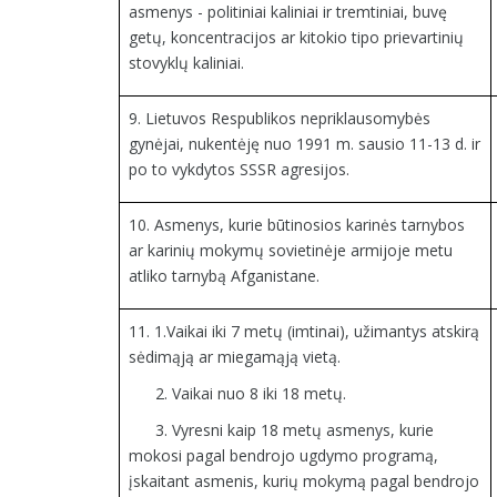
asmenys - politiniai kaliniai ir tremtiniai, buvę
getų, koncentracijos ar kitokio tipo prievartinių
stovyklų kaliniai.
9. Lietuvos Respublikos nepriklausomybės
gynėjai, nukentėję nuo 1991 m. sausio 11-13 d. ir
po to vykdytos SSSR agresijos.
10. Asmenys, kurie būtinosios karinės tarnybos
ar karinių mokymų sovietinėje armijoje metu
atliko tarnybą Afganistane.
11. 1.Vaikai iki 7 metų (imtinai), užimantys atskirą
sėdimąją ar miegamąją vietą.
2. Vaikai nuo 8 iki 18 metų.
3. Vyresni kaip 18 metų asmenys, kurie
mokosi pagal bendrojo ugdymo programą,
įskaitant asmenis, kurių mokymą pagal bendrojo