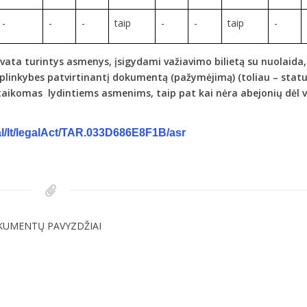
-
-
-
taip
-
-
taip
-
gvata turintys asmenys, įsigydami važiavimo bilietą su nuolaida,
aplinkybes patvirtinantį dokumentą (pažymėjimą) (toliau – stat
etaikomas
lydintiems asmenims, taip pat kai nėra abejonių dėl 
rtal/lt/legalAct/TAR.033D686E8F1B/asr
KUMENTŲ PAVYZDŽIAI