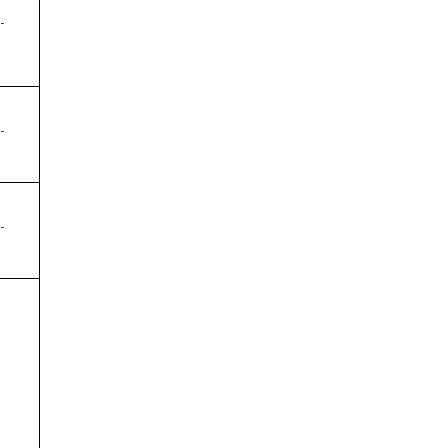
-
-
-