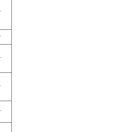
-
-
-
-
-