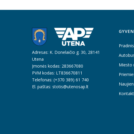
GYVEN
Pradinis
Adresas: K. Donelaičio g. 30, 28141
Autobu
Utena
Miesto 
Įmonės kodas: 283667080
PVM kodas: LT836670811
Priemie
Telefonas: (+370 389) 61 740
Naujien
El. paštas: stotis@utenosap.lt
Kontakt