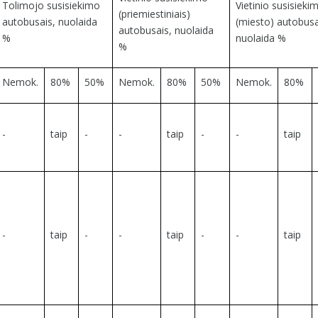
Tolimojo susisiekimo
Vietinio susisieki
(priemiestiniais)
autobusais, nuolaida
(miesto) autobusa
autobusais, nuolaida
%
nuolaida %
%
Nemok.
80%
50%
Nemok.
80%
50%
Nemok.
80%
-
taip
-
-
taip
-
-
taip
-
taip
-
-
taip
-
-
taip