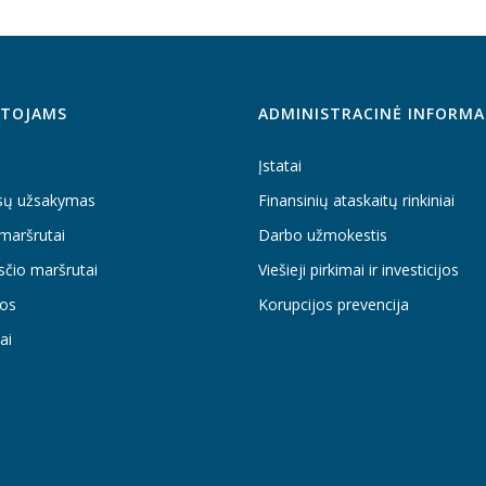
TOJAMS
ADMINISTRACINĖ INFORMA
Įstatai
sų užsakymas
Finansinių ataskaitų rinkiniai
maršrutai
Darbo užmokestis
sčio maršrutai
Viešieji pirkimai ir investicijos
os
Korupcijos prevencija
ai