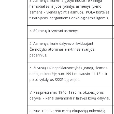
3. Asmenys, kuriems gydyti nuolat reikalinga
hemodializė, ir juos lydintys asmenys (vieno
asmens – vienas lydintis asmuo).
POLA kortelės
turėtojams, sergantiems onkologinėmis ligomis.
4. 80 metų ir vyresni asmenys.
5. Asmenys, kurie dalyvavo likviduojant
Černobylio atominės elektrinės avarijos
padarinius.
6. Žuvusių LR nepriklausomybės gynėjų šeimos
nariai, nukentėję nuo 1991 m. sausio 11-13 d. ir
po to vykdytos SSSR agresijos.
7. Pasipriešinimo 1940–1990 m. okupacijoms
dalyviai – kariai savanoriai ir laisvės kovų dalyviai.
8. Nuo 1939 - 1990 metų okupacijų nukentėję