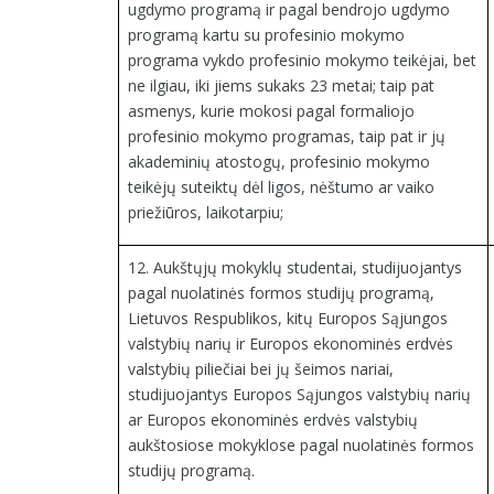
ugdymo programą ir pagal bendrojo ugdymo
programą kartu su profesinio mokymo
programa vykdo profesinio mokymo teikėjai, bet
ne ilgiau, iki jiems sukaks 23 metai; taip pat
asmenys, kurie mokosi pagal formaliojo
profesinio mokymo programas, taip pat ir jų
akademinių atostogų, profesinio mokymo
teikėjų suteiktų dėl ligos, nėštumo ar vaiko
priežiūros, laikotarpiu;
12. Aukštųjų mokyklų studentai, studijuojantys
pagal nuolatinės formos studijų programą,
Lietuvos Respublikos, kitų Europos Sąjungos
valstybių narių ir Europos ekonominės erdvės
valstybių piliečiai bei jų šeimos nariai,
studijuojantys Europos Sąjungos valstybių narių
ar Europos ekonominės erdvės valstybių
aukštosiose mokyklose pagal nuolatinės formos
studijų programą.