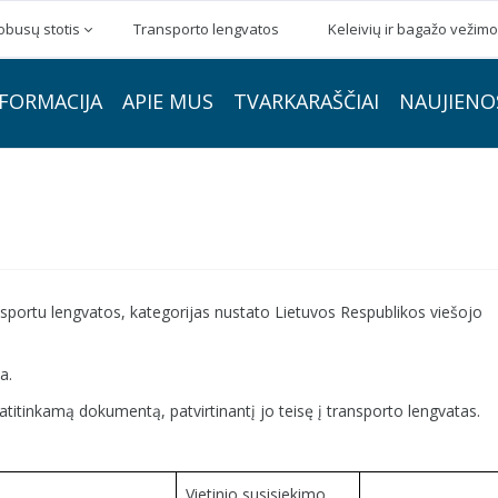
obusų stotis
Transporto lengvatos
Keleivių ir bagažo vežimo
FORMACIJA
APIE MUS
TVARKARAŠČIAI
NAUJIENO
sportu lengvatos, kategorijas nustato Lietuvos Respublikos viešojo
a.
itinkamą dokumentą, patvirtinantį jo teisę į transporto lengvatas.
Vietinio susisiekimo