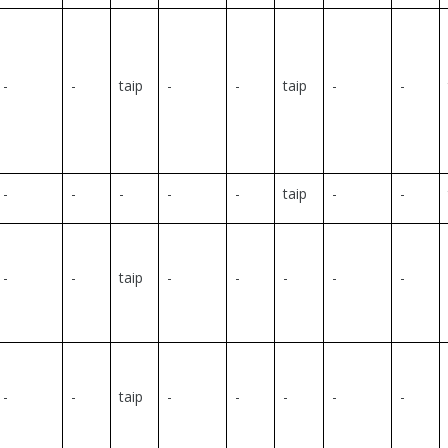
-
-
taip
-
-
taip
-
-
-
-
-
-
-
taip
-
-
-
-
taip
-
-
-
-
-
-
-
taip
-
-
-
-
-