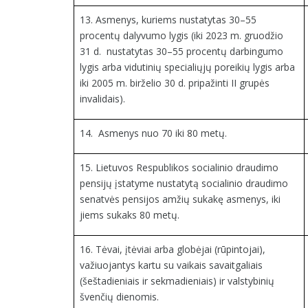
13. Asmenys, kuriems nustatytas 30–55
procentų dalyvumo lygis (iki 2023 m. gruodžio
31 d. nustatytas 30–55 procentų darbingumo
lygis arba vidutinių specialiųjų poreikių lygis arba
iki 2005 m. birželio 30 d. pripažinti II grupės
invalidais).
14.
Asmenys nuo 70 iki 80 metų.
15. Lietuvos Respublikos socialinio draudimo
pensijų įstatyme nustatytą socialinio draudimo
senatvės pensijos amžių sukakę asmenys, iki
jiems sukaks 80 metų.
16. Tėvai, įtėviai arba globėjai (rūpintojai),
važiuojantys kartu su vaikais savaitgaliais
(šeštadieniais ir sekmadieniais) ir valstybinių
švenčių dienomis.